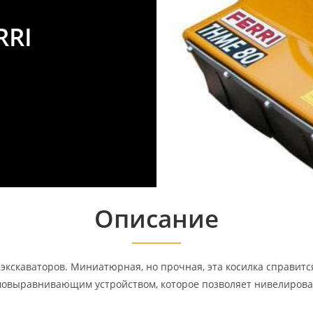
RRI
Описание
кскаваторов. Миниатюрная, но прочная, эта косилка справится 
овыравнивающим устройством, которое позволяет нивелирова