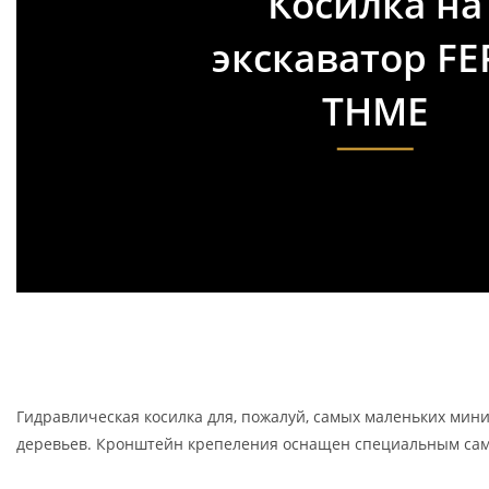
Косилка на
экскаватор FE
THME
Гидравлическая косилка для, пожалуй, самых маленьких миниэ
деревьев. Кронштейн крепеления оснащен специальным сам