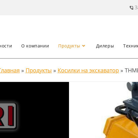
З
ности
О компании
Продукты
Дилеры
Техни
Главная
»
Продукты
»
Косилки на экскаватор
»
THM