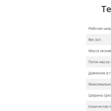
Т
Рабочая шир
Вес (кг)
Масса экскав
Поток масла 
Давление в г
Максимальны
Ширина срез
Количество 