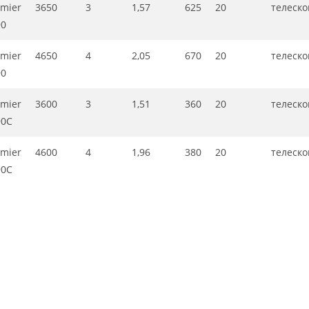
mier
3650
3
1,57
625
20
телеско
90
mier
4650
4
2,05
670
20
телеско
90
mier
3600
3
1,51
360
20
телеско
90C
mier
4600
4
1,96
380
20
телеско
90C