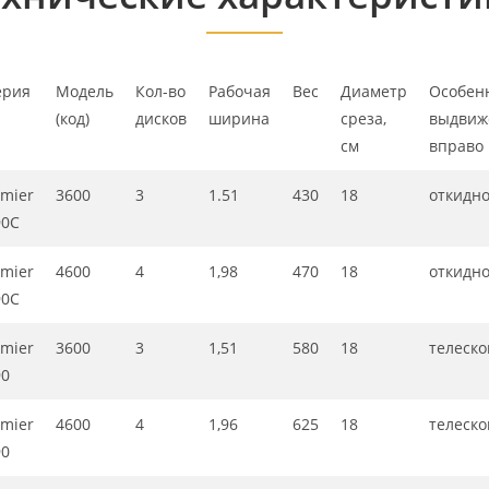
ерия
Модель
Кол-во
Рабочая
Вес
Диаметр
Особен
(код)
дисков
ширина
среза,
выдвиж
см
вправо
mier
3600
3
1.51
430
18
откидн
90C
mier
4600
4
1,98
470
18
откидн
90C
mier
3600
3
1,51
580
18
телеско
90
mier
4600
4
1,96
625
18
телеско
90