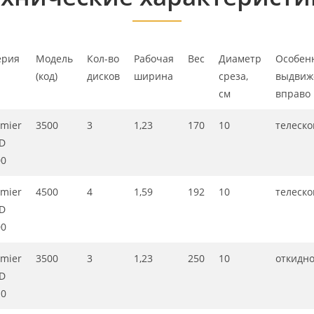
ерия
Модель
Кол-во
Рабочая
Вес
Диаметр
Особен
(код)
дисков
ширина
среза,
выдвиж
см
вправо
mier
3500
3
1,23
170
10
телеско
D
00
mier
4500
4
1,59
192
10
телеско
D
00
mier
3500
3
1,23
250
10
откидн
D
10