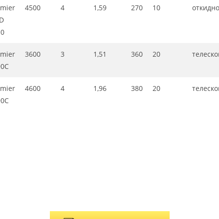
mier
4500
4
1,59
270
10
откидн
D
10
mier
3600
3
1,51
360
20
телеско
90C
mier
4600
4
1,96
380
20
телеско
90C