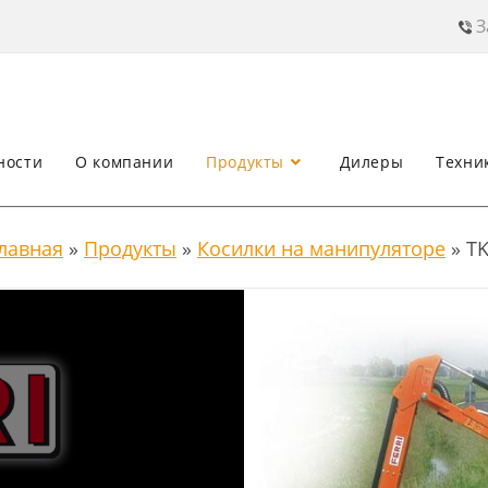
З
ности
О компании
Продукты
Дилеры
Техни
лавная
»
Продукты
»
Косилки на манипуляторе
»
T