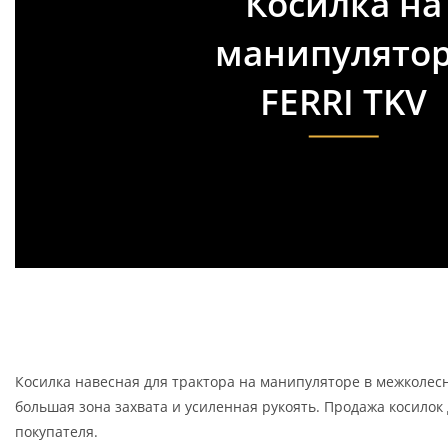
Косилка на
манипулято
FERRI TKV
Косилка навесная для трактора на манипуляторе в межколес
большая зона захвата и усиленная рукоять. Продажа косилок
покупателя.